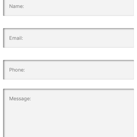
.
.
.