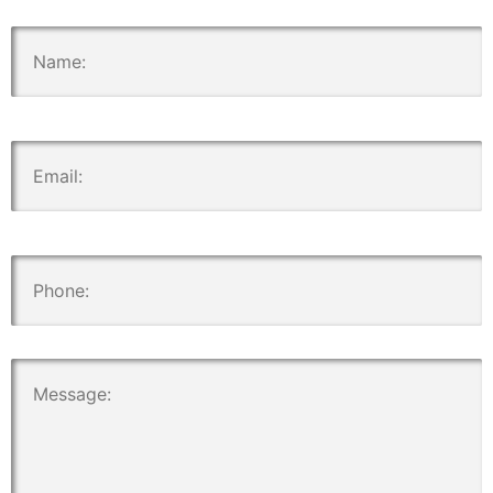
.
.
.
.