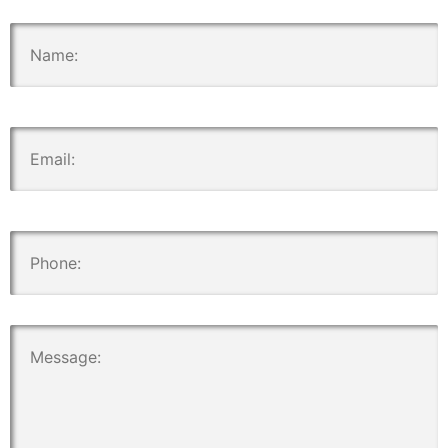
.
.
.
.